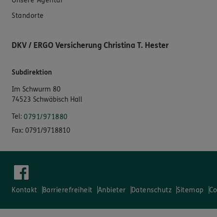
Unsere Agentur
Standorte
DKV / ERGO Versicherung Christina T. Hester
Subdirektion
Im Schwurm 80
74523 Schwäbisch Hall
Tel:
0791/971880
Fax:
0791/9718810
Kontakt
Barrierefreiheit
Anbieter
Datenschutz
Sitemap
Co