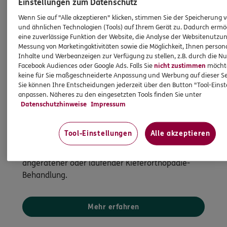
Einstellungen zum Datenschutz
Wenn Sie auf "Alle akzeptieren" klicken, stimmen Sie der Speicherung 
und ähnlichen Technologien (Tools) auf Ihrem Gerät zu. Dadurch ermö
eine zuverlässige Funktion der Website, die Analyse der Websitenutzun
Messung von Marketingaktivitäten sowie die Möglichkeit, Ihnen persona
Inhalte und Werbeanzeigen zur Verfügung zu stellen, z.B. durch die N
Facebook Audiences oder Google Ads. Falls Sie
nicht zustimmen
möchten
keine für Sie maßgeschneiderte Anpassung und Werbung auf dieser Se
Sie können Ihre Entscheidungen jederzeit über den Button "Tool-Eins
anpassen. Näheres zu den eingesetzten Tools finden Sie unter
Kieferorthopädie Sofortschutz für Kinder
Datenschutzhinweise
Impressum
Einzigartiger Schutz mit Sofortleistung für Kinder
Tool-Einstellungen
Alle akzeptieren
Für die Zahngesundheit Ihrer Kinder und nur bei
uns: Sie erhalten Sofortleistungen bei bereits
angeratener oder laufender Kieferorthopädie-
Behandlung.
Mehr erfahren