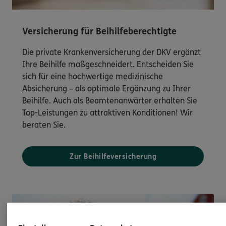
Versicherung für Beihilfeberechtigte
Die private Krankenversicherung der DKV ergänzt
Ihre Beihilfe maßgeschneidert. Entscheiden Sie
sich für eine hochwertige medizinische
Absicherung – als optimale Ergänzung zu Ihrer
Beihilfe. Auch als Beamtenanwärter erhalten Sie
Top-Leistungen zu attraktiven Konditionen! Wir
beraten Sie.
Zur Beihilfeversicherung