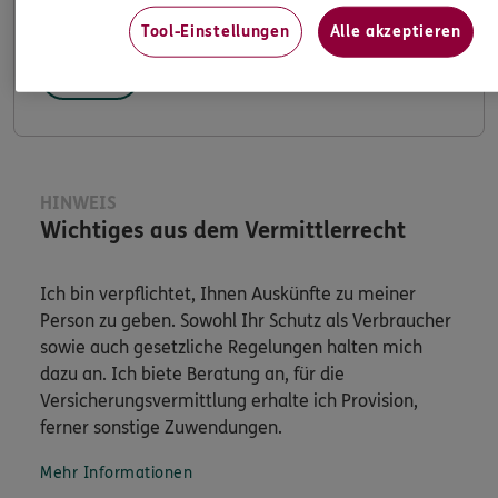
Apps & Mobile Services
Tool-Einstellungen
Alle akzeptieren
Mehr
HINWEIS
Wichtiges aus dem Vermittlerrecht
Ich bin verpflichtet, Ihnen Auskünfte zu meiner
Person zu geben. Sowohl Ihr Schutz als Verbraucher
sowie auch gesetzliche Regelungen halten mich
dazu an. Ich biete Beratung an, für die
Versicherungsvermittlung erhalte ich Provision,
ferner sonstige Zuwendungen.
Mehr Informationen