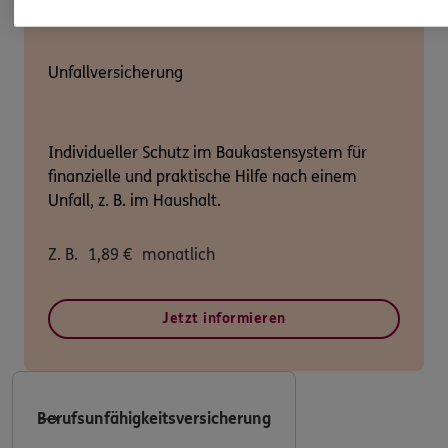
Unfallversicherung
Individueller Schutz im Baukastensystem für
finanzielle und praktische Hilfe nach einem
Unfall, z. B. im Haushalt.
Z. B.
1,89
€
monatlich
Jetzt informieren
Berufsunfähigkeitsversicherung