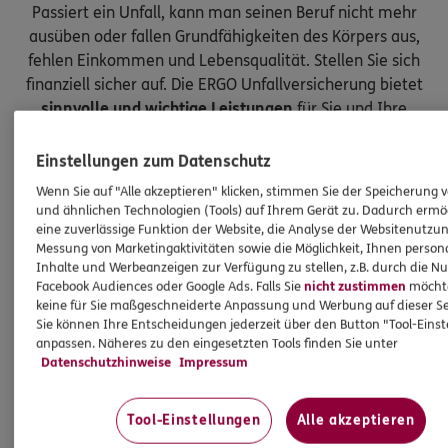
Passiert ein Unfall, kann man seinen Beruf nicht mehr
ausüben oder fallen Grundfähigkeiten des Körpers aus,
fehlen Einkommen und Lebensqualität. Stellen Sie sich
finanziell sicher auf. Die ERGO Unfallversicherung bietet
sinnvolle und wichtige Leistungen
für Sie und Ihre
Kinder.
Einstellungen zum Datenschutz
Wenn Sie auf "Alle akzeptieren" klicken, stimmen Sie der Speicherung 
und ähnlichen Technologien (Tools) auf Ihrem Gerät zu. Dadurch ermö
eine zuverlässige Funktion der Website, die Analyse der Websitenutzun
Messung von Marketingaktivitäten sowie die Möglichkeit, Ihnen persona
Inhalte und Werbeanzeigen zur Verfügung zu stellen, z.B. durch die N
Facebook Audiences oder Google Ads. Falls Sie
nicht zustimmen
möchten
keine für Sie maßgeschneiderte Anpassung und Werbung auf dieser Se
Sie können Ihre Entscheidungen jederzeit über den Button "Tool-Eins
anpassen. Näheres zu den eingesetzten Tools finden Sie unter
Datenschutzhinweise
Impressum
Tool-Einstellungen
Alle akzeptieren